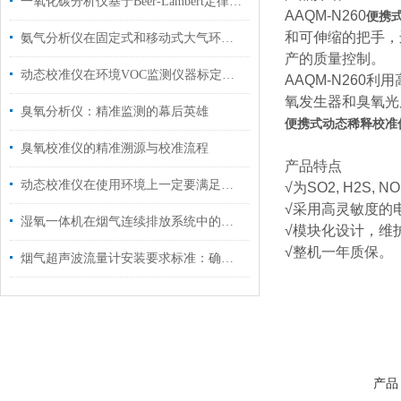
一氧化碳分析仪基于Beer-Lambert定律的红外吸收法精准检测
AAQM-N260
便携
和可伸缩的把手，
氨气分析仪在固定式和移动式大气环境实验室中的应用
产的质量控制。
动态校准仪在环境VOC监测仪器标定中的应用
AAQM-N26
氧发生器和臭氧光
臭氧分析仪：精准监测的幕后英雄
便携式动态稀释校准
臭氧校准仪的精准溯源与校准流程
产品特点
动态校准仪在使用环境上一定要满足这3个要求
√为SO2, H2S,
√采用高灵敏度的
湿氧一体机在烟气连续排放系统中的应用前景
√模块化设计，维
√整机一年质保。
烟气超声波流量计安装要求标准：确保精准测量的关键
产品