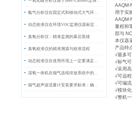
一氧化碳分析仪基于Beer-Lambert定律的红外吸收法精准检测
AAQM-
用于实
氨气分析仪在固定式和移动式大气环境实验室中的应用
AAQM-
动态校准仪在环境VOC监测仪器标定中的应用
量程和
部与 N
臭氧分析仪：精准监测的幕后英雄
本仪器
产品特
臭氧校准仪的精准溯源与校准流程
√最多
动态校准仪在使用环境上一定要满足这3个要求
√标气
√采用
湿氧一体机在烟气连续排放系统中的应用前景
√可远
√可编
烟气超声波流量计安装要求标准：确保精准测量的关键
√模块
√整机