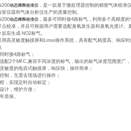
N200
，是一款基于微处理器控制的精密气体校准仪
动态稀释校准仪
验室仪器和气体分析仪生产的质量控制。
N200
，最多可同时接4路标气，利用多个高精度的
动态稀释校准仪
零点校准，并且可根据用户需要选配臭氧发生器和臭氧光度计。
O 反应生成 NO2标气。
采用高灵敏度触摸屏和Linux操作系统，具有配气精度高、响应
点
可同时接4路标气；
可选配2个MFC,兼容不同浓度的标气，输出的标气浓度范围更广
高灵敏度的电容式触摸屏，响应快，操作简单；
程控制，无需去现场进行操作；
流程，实现定时自动标定；
化设计，维护方便；
一年质保。