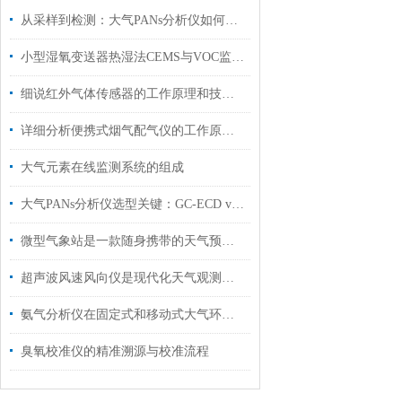
从采样到检测：大气PANs分析仪如何克服组分吸附与分解损失
小型湿氧变送器热湿法CEMS与VOC监测的精准仪器
细说红外气体传感器的工作原理和技术优势
详细分析便携式烟气配气仪的工作原理、应用以及使用特点
大气元素在线监测系统的组成
大气PANs分析仪选型关键：GC-ECD vs CIMS，灵敏度差了10倍
微型气象站是一款随身携带的天气预报仪器
超声波风速风向仪是现代化天气观测的重要工具
氨气分析仪在固定式和移动式大气环境实验室中的应用
臭氧校准仪的精准溯源与校准流程