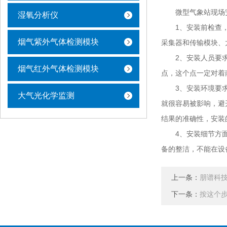
微型气象站现场安
湿氧分析仪
1、安装前检查，设
烟气紫外气体检测模块
采集器和传输模块、
2、安装人员要求，
烟气红外气体检测模块
点，这个点一定对着
3、安装环境要求，
大气光化学监测
就很容易被影响，避
结果的准确性，安装
4、安装细节方面，
备的整洁，不能在设
上一条：
朋谱科技
下一条：
按这个